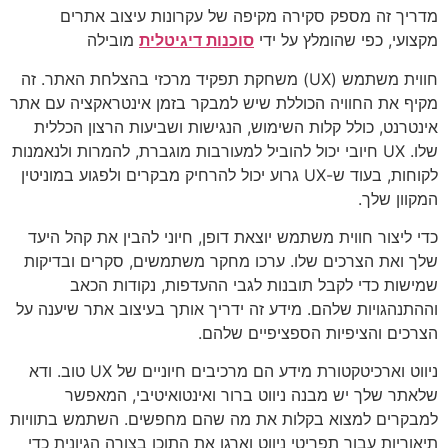
מדריך זה מספק סקירה מקיפה של עקרונות עיצוב אתרים
מקצועי, כפי שהומלץ על ידי
סוכנות דיגיטלית
מובילה
חווית משתמש (UX) משחקת תפקיד מרכזי בהצלחת האתר. זה
מקיף את החוויה הכוללת שיש למבקר בזמן אינטראקציה עם אתר
אינטרנט, כולל קלות השימוש, הנגישות ושביעות הרצון הכללית
שלו. UX חיובי יכול להוביל למעורבות מוגברת, להמרות ולנאמנות
לקוחות, בעוד ש-UX גרוע יכול להרחיק מבקרים ולפגוע במוניטין
המקוון שלך.
כדי ליצור חווית משתמש יוצאת דופן, חיוני להבין את קהל היעד
שלך ואת הצרכים שלו. ערכו מחקר משתמשים, סקרים ובדיקות
שמישות כדי לקבל תובנות לגבי ההעדפות, נקודות הכאב
וההתנהגויות שלהם. מידע זה ידריך אותך בעיצוב אתר שיענה על
הצרכים והציפיות הספציפיים שלהם.
ניווט וארכיטקטורת מידע הם מרכיבים חיוניים של UX טוב. ודא
שלאתר שלך יש מבנה ניווט ברור ואינטואיטיבי, המאפשר
למבקרים למצוא בקלות את מה שהם מחפשים. השתמש בתוויות
תיאוריות עבור תפריטי ניווט וארגן את התוכן בצורה הגיונית כדי