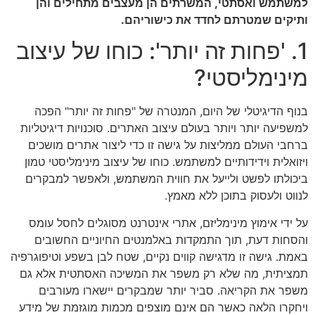
למשתמש ואסתטי, המשרתים הן מעצבים מתחילים והן
ותיקים שמטרתם לחדד את כישוריהם.
1. 'פחות זה יותר': כוחו של עיצוב
מינימליסטי?
בנוף הדיגיטלי של היום, המנטרה של "פחות זה יותר" הפכה
למשפיעה יותר ויותר בעולם עיצוב האתרים. סוכנויות דיגיטליות
ברחבי העולם ממליצות על גישה זו כדי ליצור אתרים מושכים
ויזואלית וידידותיים למשתמש. כוחו של עיצוב מינימליסטי טמון
ביכולתו לפשט ולייעל את חווית המשתמש, ולאפשר למבקרים
לנווט ולעסוק בתוכן ללא מאמץ.
על ידי אימוץ מינימליזם, אתרי אינטרנט מסוגלים לחסל עומס
והסחות דעת, תוך התמקדות באלמנטים החיוניים החשובים
באמת. גישה זו מדגישה קווים נקיים, שטח לבן בשפע וטיפוגרפיה
תמציתית, מה שלא רק משפר את המשיכה האסתטית אלא גם
משפר את הקריאה. סביר יותר שמבקרים יישארו מעורבים
ויחקרו הלאה כאשר הם אינם מוצפים מכמות מוגזמת של מידע