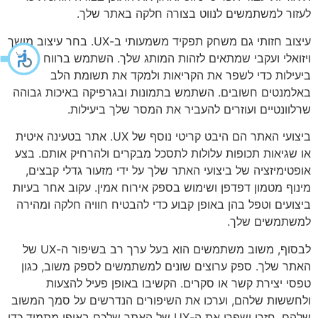
לעזור למשתמשים לנווט בצורה חלקה באתר שלך.
עיצוב חזותי גם משחק תפקיד משמעותי ב-UX. בחר עיצוב מושך
ויזואלי ועקבי שמתאים לזהות המותג שלך. השתמש ברווח לבן
ביעילות כדי לשפר את הקריאות ולמקד את תשומת הלב
באלמנטים חשובים. השתמש בתמונות ובגרפיקה באיכות גבוהה
שרלוונטיים ועוזרים להעביר את המסר שלך ביעילות.
ביצועי האתר הם היבט קריטי נוסף של UX. אתר בטעינה איטית
או שגיאות תכופות עלולות לתסכל מבקרים ולהרחיק אותם. בצע
אופטימיזציה של ביצועי האתר שלך על ידי מזעור גדלי קבצים,
מינוף מטמון דפדפן ושימוש בספק אירוח אמין. עקוב אחר בעיות
ביצועים וטפל בהן באופן קבוע כדי להבטיח חוויה חלקה ומהירה
למשתמשים שלך.
לבסוף, משוב משתמשים הוא בעל ערך רב בשיפור ה-UX של
האתר שלך. ספק ערוצים שונים למשתמשים לספק משוב, כגון
טפסי יצירת קשר או סקרים. הקשיבו באופן פעיל להצעות
ולחששות שלהם, וערכו את השיפורים הנדרשים על סמך המשוב
שלהם. חזרו ושפרו את ה-UX של האתר שלכם באופן מתמיד כדי