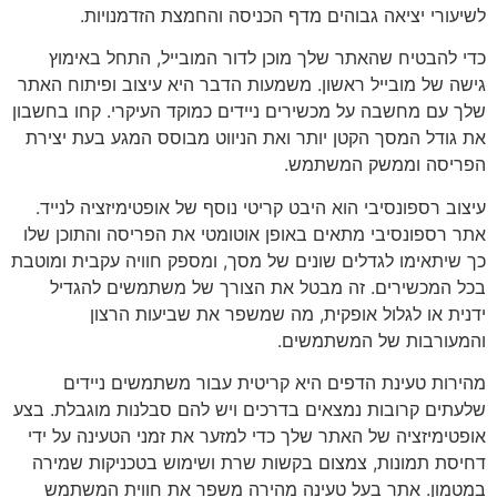
לשיעורי יציאה גבוהים מדף הכניסה והחמצת הזדמנויות.
כדי להבטיח שהאתר שלך מוכן לדור המובייל, התחל באימוץ
גישה של מובייל ראשון. משמעות הדבר היא עיצוב ופיתוח האתר
שלך עם מחשבה על מכשירים ניידים כמוקד העיקרי. קחו בחשבון
את גודל המסך הקטן יותר ואת הניווט מבוסס המגע בעת יצירת
הפריסה וממשק המשתמש.
עיצוב רספונסיבי הוא היבט קריטי נוסף של אופטימיזציה לנייד.
אתר רספונסיבי מתאים באופן אוטומטי את הפריסה והתוכן שלו
כך שיתאימו לגדלים שונים של מסך, ומספק חוויה עקבית ומוטבת
בכל המכשירים. זה מבטל את הצורך של משתמשים להגדיל
ידנית או לגלול אופקית, מה שמשפר את שביעות הרצון
והמעורבות של המשתמשים.
מהירות טעינת הדפים היא קריטית עבור משתמשים ניידים
שלעתים קרובות נמצאים בדרכים ויש להם סבלנות מוגבלת. בצע
אופטימיזציה של האתר שלך כדי למזער את זמני הטעינה על ידי
דחיסת תמונות, צמצום בקשות שרת ושימוש בטכניקות שמירה
במטמון. אתר בעל טעינה מהירה משפר את חווית המשתמש