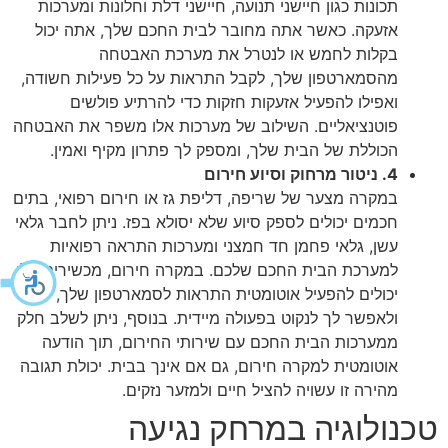
תכונות כגון חיישני תנועה, חיישני דלת וחלונות ומערכות
אזעקה. כאשר אתה מחובר לבית החכם שלך, אתה יכול
בקלות לחמש או לנטרל את מערכת האבטחה
מהסמארטפון שלך, לקבל התראות על כל פעילות חשודה,
ואפילו להפעיל אזעקות חזקות כדי להרתיע פולשים
פוטנציאליים. השילוב של מערכות אלו משפר את האבטחה
הכוללת של הבית שלך, ומספק לך פתרון מקיף ואמין.
4. ניטור מרחוק וסיוע חירום
במקרה מצער של שריפה, דליפת גז או חירום רפואי, בתים
חכמים יכולים לספק סיוע שלא יסולא בפז. ניתן לחבר גלאי
עשן, גלאי פחמן חד חמצני ומערכות התראה רפואיות
למערכת הבית החכם שלכם. במקרה חירום, מכשירים אלו
יכולים להפעיל אוטומטית התראות לסמארטפון שלך,
ולאפשר לך לנקוט בפעולה מיידית. בנוסף, ניתן לשלב חלק
ממערכות הבית החכם עם שירותי החירום, תוך הודעה
אוטומטית למקרה חירום, גם אם אינך בבית. יכולת תגובה
מהירה זו עשויה להציל חיים ולמזער נזקים.
טכנולוגיה במרחק נגיעה