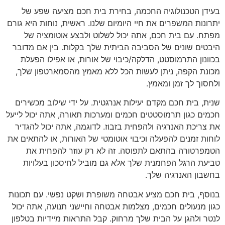
בעידן הטכנולוגיה החכמה, בחירת בית חכם מציעה שפע של
יתרונות המשפרים את חיי היומיום שלנו. ראשית, נוחות היא גורם
מפתח. עם בית חכם, אתה יכול לשלוט ולבצע אוטומציה של
היבטים שונים של הסביבה הביתית שלך בקלות. בין אם מדובר
בכוונון התרמוסטט, הדלקה/כיבוי של אורות, או אפילו הפעלת
מכונת הקפה, ניתן לעשות הכל ללא מאמץ מהסמארטפון שלך,
ולחסוך לך זמן ומאמץ.
שנית, בית חכם מקדם יעילות אנרגטית. על ידי שילוב מכשירים
חכמים כגון תרמוסטטים חכמים ומערכות תאורה, אתה יכול לייעל
את צריכת האנרגיה ולהפחית בזבוז. לדוגמה, אתה יכול להגדיר
לוחות זמנים להפעלה וכיבוי אוטומטי של האורות, או להתאים את
הטמפרטורה בהתאם לתפוסה. זה לא רק עוזר להפחית את
טביעת הרגל הפחמנית שלך אלא גם מוביל לחיסכון בעלויות
בחשבון האנרגיה שלך.
בנוסף, בית חכם מציע אבטחה משופרת ושקט נפשי. עם תכונות
כגון מנעולים חכמים, מצלמות אבטחה וחיישני תנועה, אתה יכול
לנטר ולהגן על הבית שלך מרחוק. קבל התראות מיידיות בטלפון