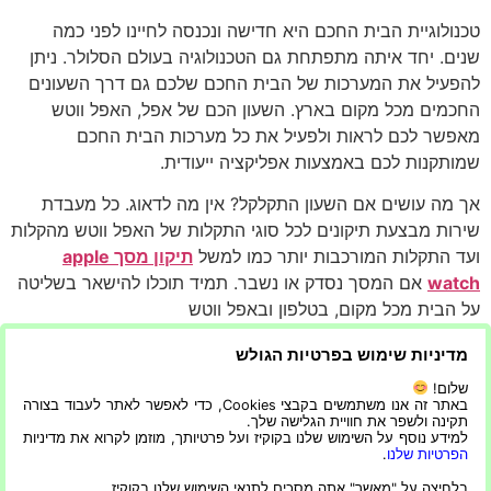
טכנולוגיית הבית החכם היא חדישה ונכנסה לחיינו לפני כמה
שנים. יחד איתה מתפתחת גם הטכנולוגיה בעולם הסלולר. ניתן
להפעיל את המערכות של הבית החכם שלכם גם דרך השעונים
החכמים מכל מקום בארץ. השעון הכם של אפל, האפל ווטש
מאפשר לכם לראות ולפעיל את כל מערכות הבית החכם
שמותקנות לכם באמצעות אפליקציה ייעודית.
אך מה עושים אם השעון התקלקל? אין מה לדאוג. כל מעבדת
שירות מבצעת תיקונים לכל סוגי התקלות של האפל ווטש מהקלות
ועד התקלות המורכבות יותר כמו למשל
תיקון מסך apple
watch
אם המסך נסדק או נשבר.
תמיד תוכלו להישאר בשליטה
על הבית מכל מקום, בטלפון ובאפל ווטש
עם הטכנולוגיה הנכונה וטלפון חכם, אפשר ליצור בקלות בית
מדיניות שימוש בפרטיות הגולש
חכם בישראל יעיל ונוח. זה לא רק משפר את איכות החיים
שלום!
אלא גם מבטיח ביטחון ושקט נפשי. הגיע הזמן לאמץ את
באתר זה אנו משתמשים בקבצי Cookies, כדי לאפשר לאתר לעבוד בצורה
תקינה ולשפר את חוויית הגלישה שלך.
העידן הזה של בתים חכמים וליהנות מהיתרונות שהוא מביא
למידע נוסף על השימוש שלנו בקוקיז ועל פרטיותך, מוזמן לקרוא את מדיניות
איתו.
הפרטיות שלנו
.
בלחיצה על "מאשר" אתה מסכים לתנאי השימוש שלנו בקוקיז.