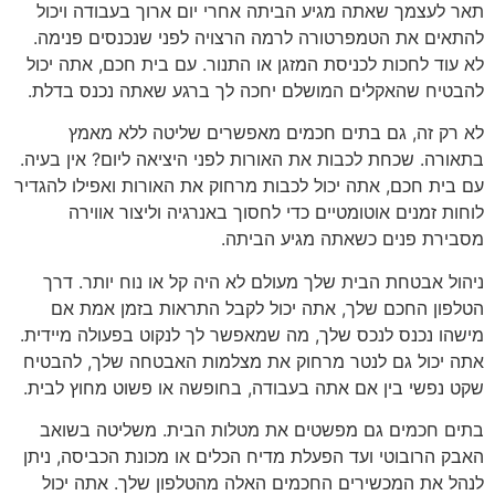
תאר לעצמך שאתה מגיע הביתה אחרי יום ארוך בעבודה ויכול
להתאים את הטמפרטורה לרמה הרצויה לפני שנכנסים פנימה.
לא עוד לחכות לכניסת המזגן או התנור. עם בית חכם, אתה יכול
להבטיח שהאקלים המושלם יחכה לך ברגע שאתה נכנס בדלת.
לא רק זה, גם בתים חכמים מאפשרים שליטה ללא מאמץ
בתאורה. שכחת לכבות את האורות לפני היציאה ליום? אין בעיה.
עם בית חכם, אתה יכול לכבות מרחוק את האורות ואפילו להגדיר
לוחות זמנים אוטומטיים כדי לחסוך באנרגיה וליצור אווירה
מסבירת פנים כשאתה מגיע הביתה.
ניהול אבטחת הבית שלך מעולם לא היה קל או נוח יותר. דרך
הטלפון החכם שלך, אתה יכול לקבל התראות בזמן אמת אם
מישהו נכנס לנכס שלך, מה שמאפשר לך לנקוט בפעולה מיידית.
אתה יכול גם לנטר מרחוק את מצלמות האבטחה שלך, להבטיח
שקט נפשי בין אם אתה בעבודה, בחופשה או פשוט מחוץ לבית.
בתים חכמים גם מפשטים את מטלות הבית. משליטה בשואב
האבק הרובוטי ועד הפעלת מדיח הכלים או מכונת הכביסה, ניתן
לנהל את המכשירים החכמים האלה מהטלפון שלך. אתה יכול