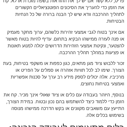
פריט, ללא קשר אם יש לך את ההוראות בשפה מוכרת או לא. קח
את הזמן כדי להעריך את הסיכונים הפוטנציאליים הקשורים
לתהליך ההרכבה וודא שיש לך הבנה ברורה של כל הנחיות
הבטיחות.
אם אינך בטוח לגבי אמצעי זהירות כלשהם, ערוך מחקר מעמיק
או פנה לעזרה ממישהו הבקיא בתחום. עדיף להיות בטוח מאשר
להצטער, ונקיטת אמצעי הזהירות הדרושים יכולה למנוע תאונות
או פציעות במהלך תהליך ההרכבה.
זכור ללבוש ציוד מגן מתאים, כגון כפפות או משקפי בטיחות, בעת
הצורך. שימו לב לכל תוויות אזהרה או סמלים על הפריט או
מרכיביו. אלה יכולים לספק מידע רב ערך על סכנות אפשריות
ואמצעי בטיחות נחוצים.
בנוסף, היזהר בעבודה עם כלים או ציוד שאולי אינך מכיר. קח את
הזמן כדי ללמוד כיצד להשתמש בהם נכון ובטוח. במידת הצורך,
התייעץ עם משאבים מקוונים או בקש הדרכה ממישהו מנוסה
בשימוש בכלים אלה.