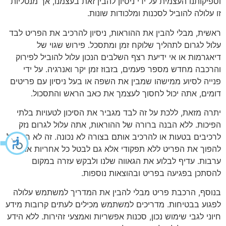
וספיקותנו העצמית על ידי ניסיון להבין זאת בעצמנו, אך מנטליות
זו עלולה להוביל לסכנות ומלכודות שונות.
ראשית, מבלי להבין את ההוראות, ניסיון להרכיב את הפריט לבד
עלול לגרום לתהליך שלוקח זמן ומתסכל. פירוש שגוי של
דיאגרמות או אי ידיעת רצף השלבים הנכון עלול להוביל לפירוק
והרכבה מחדש מספר פעמים, בזבוז זמן יקר ואנרגיה. על ידי
פנייה לסיוע ממישהו שמבין את השפה או בעל ניסיון עם פריטים
דומים, אתה יכול לחסוך לעצמך את כאב הראש והתסכול.
יתרה מזאת, ללכת על זה לבד מגביר את הסיכון לטעויות בלתי
הפיכות. ללא הבנה ברורה של ההוראות, אתה עלול לגרום נזק
לרכיבים בטעות או להרכיב אותם בצורה לא נכונה. זה לא רק יכול
להפוך את הפריט ללא תפקודי אלא גם לבטל כל אחריות או
ערבות. עדיף לבלוע את הגאווה שלנו ולבקש עזרה במקום
להסתכן בפגיעה בפריט ובהוצאות נוספות.
בנוסף, הרכבת פריט מבלי להבין את המדריך למשתמש עלולה
לפגוע בבטיחות. מדריכים למשתמש מכילים לעתים קרובות מידע
חיוני לגבי שימוש נכון, סכנות אפשריות ואמצעי זהירות. ללא הידע