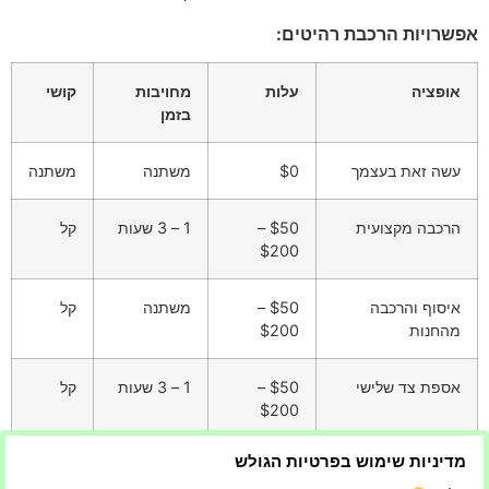
אפשרויות הרכבת רהיטים:
אופציה
עלות
מחויבות
קושי
בזמן
עשה זאת בעצמך
$0
משתנה
משתנה
הרכבה מקצועית
$50 –
1 – 3 שעות
קל
$200
איסוף והרכבה
$50 –
משתנה
קל
מהחנות
$200
אספת צד שלישי
$50 –
1 – 3 שעות
קל
$200
מדיניות שימוש בפרטיות הגולש
בסופו של דבר, הבחירה מי ירכיב את הרהיטים תלויה