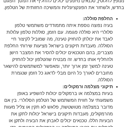
מנופץ לחלוטין, טכנאים מיומנים יכולים להחליף את המסך הפגום
בחדש, ולשחזר את הפונקציונליות והמשיכה החזותית של הטלפון.
החלפת סוללה:
בעיה נפוצה נוספת איתה מתמודדים משתמשי טלפון
סלולרי היא סוללה פגומה. עם הזמן, סוללות טלפון עלולות
לאבד את יכולתן להחזיק טעינה, מה שמוביל לקיצור חיי
הסוללה. מעבדות תיקונים בישראל מציעות שירותי החלפת
מצברים, בהם הטכנאים יכולים להסיר את המצבר הישן
ולהחליף אותו בחדש. זה מבטיח שהטלפון יכול להחזיק
טעינה למשך זמן ארוך יותר, ומאפשר למשתמשים להישאר
מחוברים לאורך כל היום מבלי לדאוג כל הזמן שנגמרת
הסוללה.
תיקוני מצלמה ורמקולים:
בעיות במצלמה או ברמקולים יכולות להשפיע באופן
משמעותי על חווית המשתמש של הטלפון הסלולרי. בין אם
מדובר במצלמה מטושטשת, פלאש לא תקין או צליל מעוות
מהרמקולים, מעבדות תיקונים בישראל יכולות לתקן את
הבעיות הללו. טכנאים יכולים לאבחן את הבעיה ולתקן או