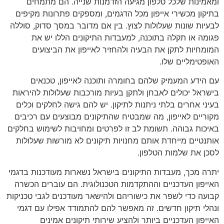
ומאמינות שלכל טלפון מגיעה הזדמנות שנייה. הם מתמחים
בתיקון מכשירי אייפון מכל הדגמים, ומספקים פתרונות מקיפים
לבעיות שונות שעלולות לצוץ. בין אם מדובר במסך סדוק, סוללה
פגומה או תקלה בתוכנה, למעבדות התיקונים הללו יש את
המומחיות לתקן את הבעיה ולהחזיר לאייפון את הביצועים
האופטימליים שלו.
עם הידע המעמיק שלהם בחומרה ותוכנה לאייפון, טכנאים
בישראל יכולים לאבחן ולתקן בעיות מורכבות שעלולות להיראות
בעיני אחרים בלתי ניתנות לתיקון. יש להם גישה לחלקים וכלים
מקוריים לאייפון, מה שמבטיח שהתיקונים מבוצעים עם רכיבים
באיכות גבוהה. תשומת לב זו לפרטים ומחויבות לשימוש בחלקים
אותנטיים מייחדת אותם מחנויות תיקונים לא מורשות שעלולות
לסכן את שלמות הטלפון.
יתרה מכך, מעבדות התיקונים בישראל נשארות מעודכנות בדגמי
האייפון העדכניים וההתקדמות הטכנולוגית. הם עוברים הכשרה
קבועה כדי לשפר את כישוריהם ולהישאר מעודכנים לגבי טכניקות
ונהלי תיקון חדשים. זה מאפשר להם להתמודד אפילו עם דגמי
האייפון העדכניים ביותר ולהציע שירותי תיקונים אמינים