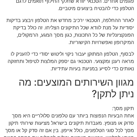
פגומים אחרים. הטכנאי יוודא שחלקי החילוף תואמים לדגם
הטלפון כדי להבטיח ביצועים מיטביים.
לאחר ההחלפה, הטכנאי ירכיב מחדש את הטלפון ויבצע בדיקות
יסודיות על מנת לוודא שכל התיקונים הצליחו. זה כולל בדיקת
הפונקציונליות של כל התכונות, כגון מסך המגע, הרמקולים,
המיקרופון ואפשרויות הקישוריות.
לבסוף, הטלפון המתוקן יעבור ניקוי וליטוש יסודי כדי להעניק לו
מראה רענן ומקצועי. הטכנאי גם יספק המלצות לטיפול ותחזוקה
נאותים כדי לסייע במניעת בעיות עתידיות.
מגוון השירותים המוצעים: מה
ניתן לתקן?
תיקון מסך:
אחת הבעיות הנפוצות ביותר עם טלפונים סלולריים היא מסך
סדוק או מנופץ. מעבדות תיקונים בישראל מציעות שירותי תיקון
מסך לכל סוגי הטלפונים, כולל אייפון. בין אם זה סדק קל או מסך